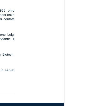
968, oltre
esperienze
i contatti
ione Luigi
lantic; il
m Biotech,
in servizi