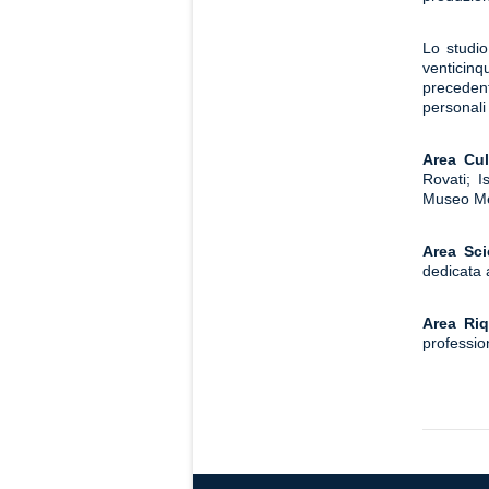
Lo studio
venticinq
precedent
personali
Area Cul
Rovati; I
Museo Men
Area Sci
dedicata a
Area Riq
professio