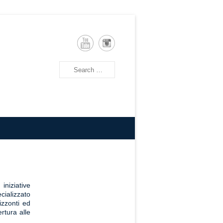
Cerca
iniziative
cializzato
izzonti ed
rtura alle