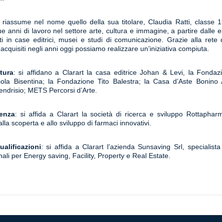
 riassume nel nome quello della sua titolare, Claudia Ratti, classe 1
ue anni di lavoro nel settore arte, cultura e immagine, a partire dalle 
i in case editrici, musei e studi di comunicazione. Grazie alla rete d
 acquisiti negli anni oggi possiamo realizzare un’iniziativa compiuta.
tura
: si affidano a Clarart la casa editrice Johan & Levi, la Fondaz
sola Bisentina; la Fondazione Tito Balestra; la Casa d’Aste Bonino At
drisio; METS Percorsi d’Arte.
enza
: si affida a Clarart la società di ricerca e sviluppo Rottaphar
lla scoperta e allo sviluppo di farmaci innovativi.
ualificazioni
: si affida a Clarart l’azienda Sunsaving Srl, specialista 
nali per Energy saving, Facility, Property e Real Estate.